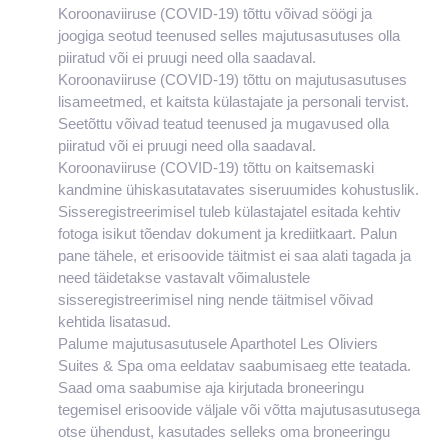
Koroonaviiruse (COVID-19) tõttu võivad söögi ja
joogiga seotud teenused selles majutusasutuses olla
piiratud või ei pruugi need olla saadaval.
Koroonaviiruse (COVID-19) tõttu on majutusasutuses
lisameetmed, et kaitsta külastajate ja personali tervist.
Seetõttu võivad teatud teenused ja mugavused olla
piiratud või ei pruugi need olla saadaval.
Koroonaviiruse (COVID-19) tõttu on kaitsemaski
kandmine ühiskasutatavates siseruumides kohustuslik.
Sisseregistreerimisel tuleb külastajatel esitada kehtiv
fotoga isikut tõendav dokument ja krediitkaart. Palun
pane tähele, et erisoovide täitmist ei saa alati tagada ja
need täidetakse vastavalt võimalustele
sisseregistreerimisel ning nende täitmisel võivad
kehtida lisatasud.
Palume majutusasutusele Aparthotel Les Oliviers
Suites & Spa oma eeldatav saabumisaeg ette teatada.
Saad oma saabumise aja kirjutada broneeringu
tegemisel erisoovide väljale või võtta majutusasutusega
otse ühendust, kasutades selleks oma broneeringu